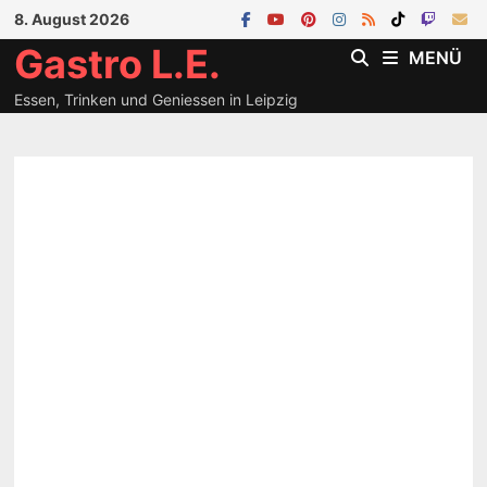
Zum
8. August 2026
Inhalt
Gastro L.E.
MENÜ
springen
Essen, Trinken und Geniessen in Leipzig