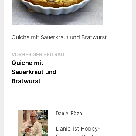
Quiche mit Sauerkraut und Bratwurst
Beitragsnavigation
Vorheriger
VORHERIGER BEITRAG
Beitrag:
Quiche mit
Sauerkraut und
Bratwurst
Daniel Bäzol
Daniel ist Hobby-