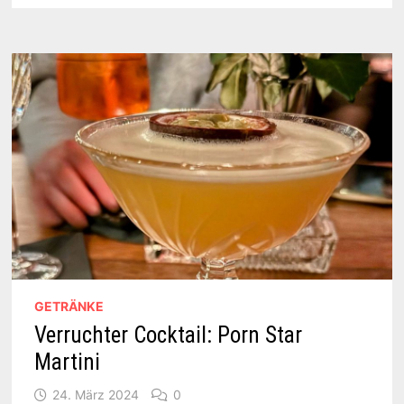
EIN
TREND
–
ALKOHOLFREIER
GENUSS
IM
FOKUS
GETRÄNKE
Verruchter Cocktail: Porn Star
Martini
24. März 2024
0