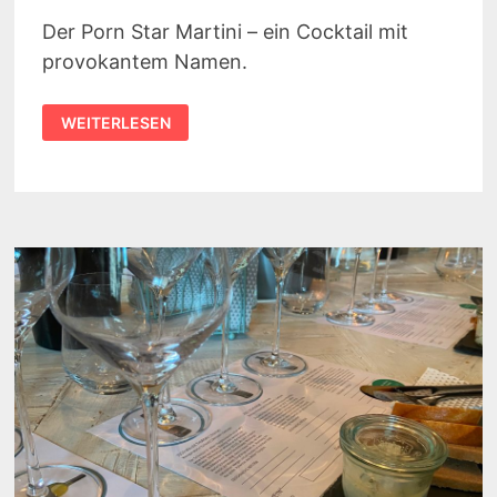
Der Porn Star Martini – ein Cocktail mit
provokantem Namen.
VERRUCHTER
WEITERLESEN
COCKTAIL:
PORN
STAR
MARTINI