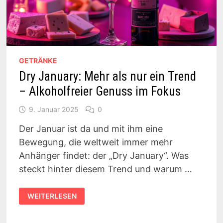
GETRÄNKE
Dry January: Mehr als nur ein Trend
– Alkoholfreier Genuss im Fokus
9. Januar 2025
0
Der Januar ist da und mit ihm eine
Bewegung, die weltweit immer mehr
Anhänger findet: der „Dry January“. Was
steckt hinter diesem Trend und warum …
DRY
WEITERLESEN
JANUARY:
MEHR
ALS
NUR