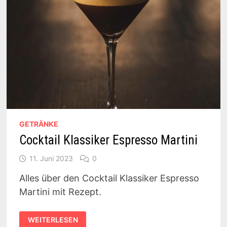
GETRÄNKE
Cocktail Klassiker Espresso Martini
11. Juni 2023
0
Alles über den Cocktail Klassiker Espresso
Martini mit Rezept.
COCKTAIL
WEITERLESEN
KLASSIKER