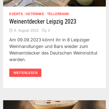
EVENTS
/
GETRÄNKE
/
TELLERRAND
Weinentdecker Leipzig 2023
6. August 2023
0
Am 09.09.2023 könnt ihr in 8 Leipziger
Weinhandlungen und Bars wieder zum
Weinentdecker des Deutschen Weininstitut
werden.
WEINENTDECKER
WEITERLESEN
LEIPZIG
2023