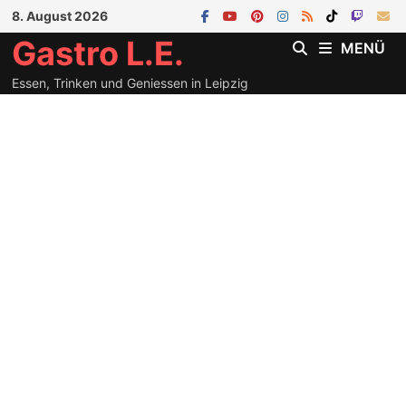
Zum
8. August 2026
Inhalt
Gastro L.E.
MENÜ
springen
Essen, Trinken und Geniessen in Leipzig