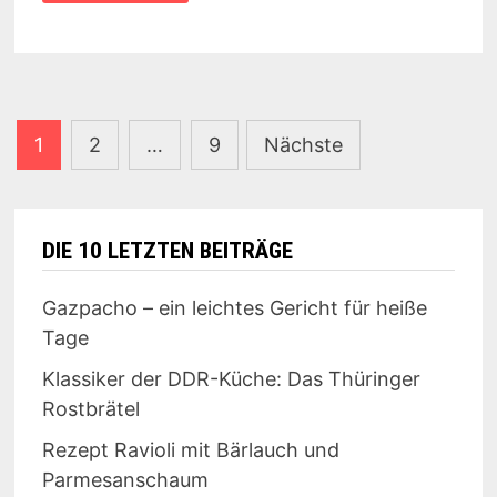
ESPRESSO
MARTINI
Seitennummerierung
1
2
…
9
Nächste
der
Beiträge
DIE 10 LETZTEN BEITRÄGE
Gazpacho – ein leichtes Gericht für heiße
Tage
Klassiker der DDR-Küche: Das Thüringer
Rostbrätel
Rezept Ravioli mit Bärlauch und
Parmesanschaum