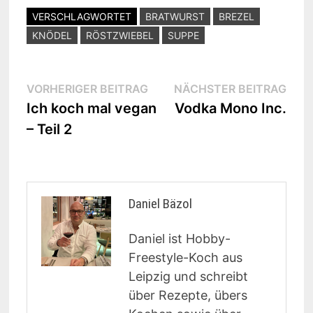
VERSCHLAGWORTET
BRATWURST
BREZEL
KNÖDEL
RÖSTZWIEBEL
SUPPE
Beitragsnavigation
Vorheriger
Näc
VORHERIGER BEITRAG
NÄCHSTER BEITRAG
Beitrag:
Beit
Ich koch mal vegan
Vodka Mono Inc.
– Teil 2
Daniel Bäzol
Daniel ist Hobby-
Freestyle-Koch aus
Leipzig und schreibt
über Rezepte, übers