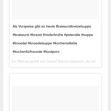
Als Vorspeise gibt es heute Bratwurstbretzelsuppe
#bratwurst #brezel #rinderbrühe #petersilie #suppe
#knoedel #knoedelsuppe #kochenistliebe
#kochenfürfreunde #foodporn
Ein Beitrag geteilt von Daniel Baezol (@gastro_le) am
9. Apr 2