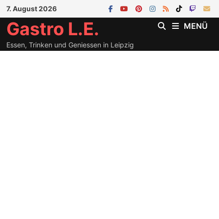
Zum
7. August 2026
Inhalt
Gastro L.E.
MENÜ
springen
Essen, Trinken und Geniessen in Leipzig