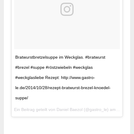
Bratwurstbretzelsuppe im Weckglas. #bratwurst
#brezel #suppe #röstzwiebeln #weckglas
#weckglasliebe Rezept: http://www.gastro-
le.de/2014/10/28/rezept-bratwurst-brezel-knoedel-
suppe/
Ein Beitrag geteilt von Daniel Baezol (@gastro_le) am
9. Apr 2