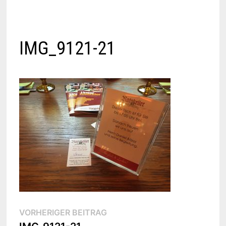
IMG_9121-21
Beitragsnavigation
Vorheriger
VORHERIGER BEITRAG
Beitrag: