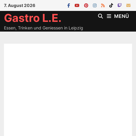
Zum
7. August 2026
Inhalt
Gastro L.E.
MENÜ
springen
Essen, Trinken und Geniessen in Leipzig