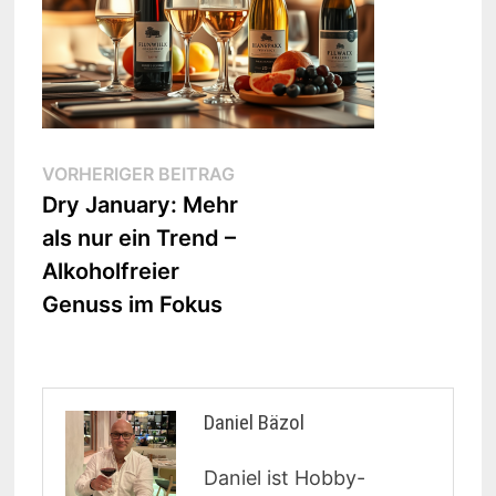
Beitragsnavigation
Vorheriger
VORHERIGER BEITRAG
Beitrag:
Dry January: Mehr
als nur ein Trend –
Alkoholfreier
Genuss im Fokus
Daniel Bäzol
Daniel ist Hobby-