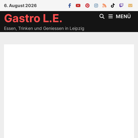
Zum
6. August 2026
Inhalt
Gastro L.E.
MENÜ
springen
Essen, Trinken und Geniessen in Leipzig