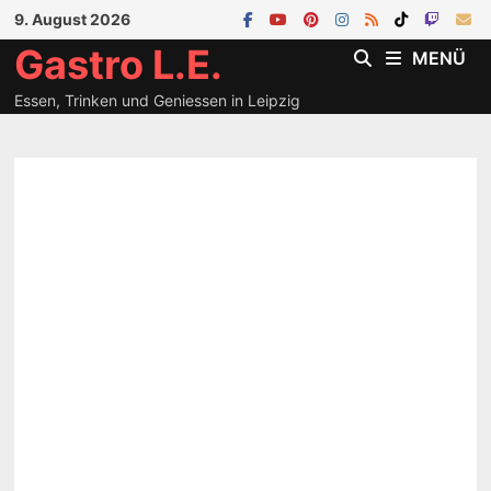
Zum
9. August 2026
Inhalt
Gastro L.E.
MENÜ
springen
Essen, Trinken und Geniessen in Leipzig