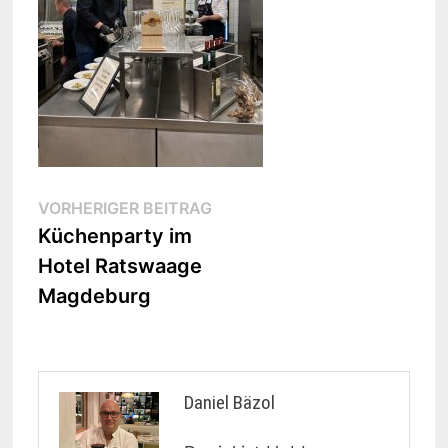
Beitragsnavigation
Vorheriger
VORHERIGER BEITRAG
Beitrag:
Küchenparty im
Hotel Ratswaage
Magdeburg
Daniel Bäzol