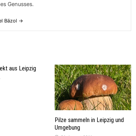
des Genusses.
el Bäzol →
rekt aus Leipzig
4
Pilze sammeln in Leipzig und
Umgebung