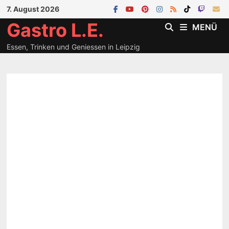
Zum
7. August 2026
Inhalt
Gastro L.E.
MENÜ
springen
Essen, Trinken und Geniessen in Leipzig