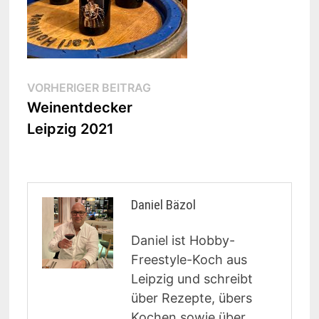
Beitragsnavigation
Vorheriger
VORHERIGER BEITRAG
Beitrag:
Weinentdecker
Leipzig 2021
Daniel Bäzol
Daniel ist Hobby-
Freestyle-Koch aus
Leipzig und schreibt
über Rezepte, übers
Kochen sowie über