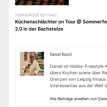
Beitragsnavigation
Vorheriger
VORHERIGER BEITRAG
Beitrag:
Küchenschlächter on Tour @ Sommerfe
2.0 in der Bachstelze
Daniel Bäzol
Daniel ist Hobby-Freestyle-
übers Kochen sowie über Rest
Grenzen von Leipzig hinaus 
Interessantes aus der Welt 
Alle Beiträge ansehen von Dani