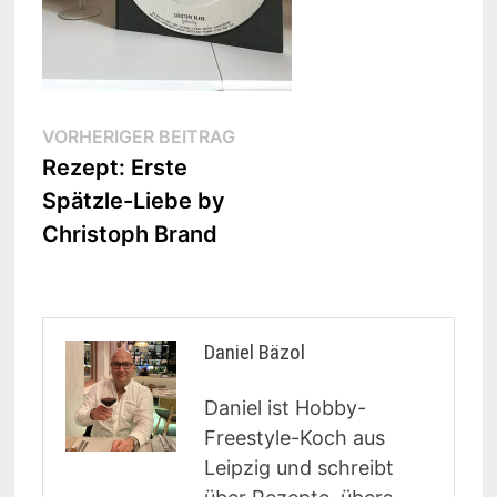
Beitragsnavigation
Vorheriger
VORHERIGER BEITRAG
Beitrag:
Rezept: Erste
Spätzle-Liebe by
Christoph Brand
Daniel Bäzol
Daniel ist Hobby-
Freestyle-Koch aus
Leipzig und schreibt