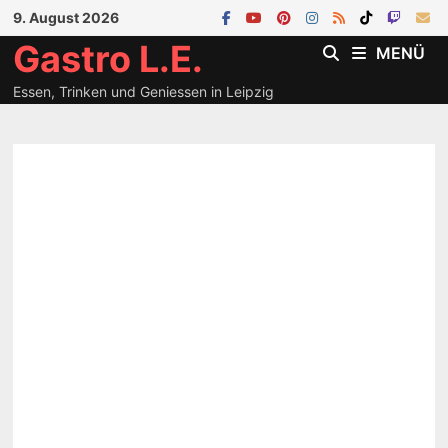
Zum
9. August 2026
Inhalt
Gastro L.E.
MENÜ
springen
Essen, Trinken und Geniessen in Leipzig