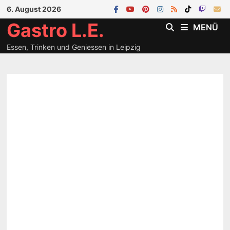
Zum
6. August 2026
Inhalt
Gastro L.E.
MENÜ
springen
Essen, Trinken und Geniessen in Leipzig