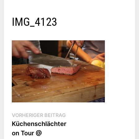
IMG_4123
Beitragsnavigation
Vorheriger
VORHERIGER BEITRAG
Beitrag:
Küchenschlächter
on Tour @