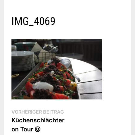
IMG_4069
Beitragsnavigation
Vorheriger
VORHERIGER BEITRAG
Beitrag:
Küchenschlächter
on Tour @