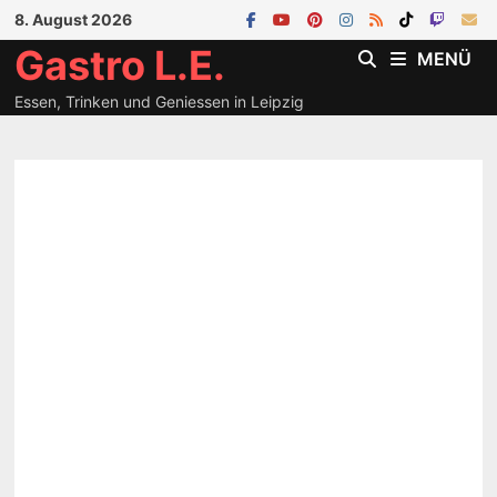
Zum
8. August 2026
Inhalt
Gastro L.E.
MENÜ
springen
Essen, Trinken und Geniessen in Leipzig