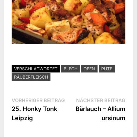
VERSCHLAGWORTET
BLECH
OFEN
PUTE
RÄUBERFLEISCH
Beitragsnavigation
Vorheriger
Näc
VORHERIGER BEITRAG
NÄCHSTER BEITRAG
Beitrag:
Beit
25. Honky Tonk
Bärlauch – Allium
Leipzig
ursinum