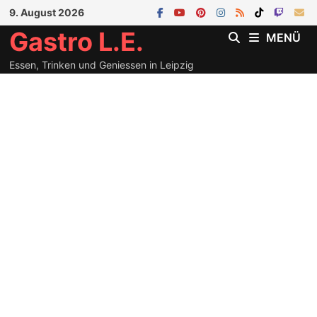
Zum
9. August 2026
Inhalt
Gastro L.E.
MENÜ
springen
Essen, Trinken und Geniessen in Leipzig