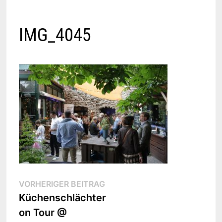
IMG_4045
Beitragsnavigation
Vorheriger
VORHERIGER BEITRAG
Beitrag:
Küchenschlächter
on Tour @