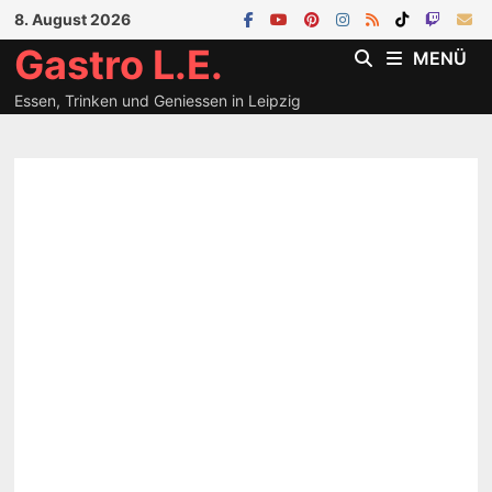
Zum
8. August 2026
Inhalt
Gastro L.E.
MENÜ
springen
Essen, Trinken und Geniessen in Leipzig