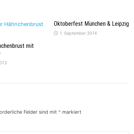
Oktoberfest München & Leipzig
1. September 2014
nchenbrust mit
e
2013
orderliche Felder sind mit
*
markiert