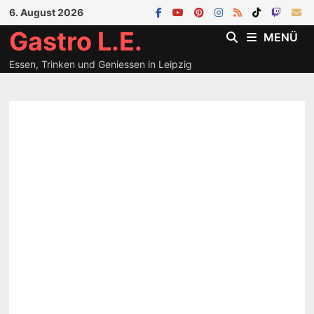
Zum
6. August 2026
Inhalt
Gastro L.E.
MENÜ
springen
Essen, Trinken und Geniessen in Leipzig