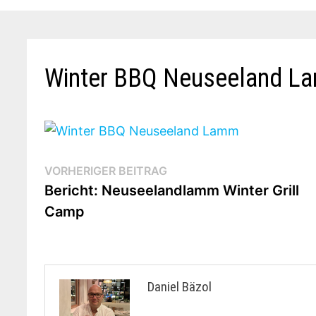
Winter BBQ Neuseeland L
Beitragsnavigation
Vorheriger
VORHERIGER BEITRAG
Beitrag:
Bericht: Neuseelandlamm Winter Grill
Camp
Daniel Bäzol