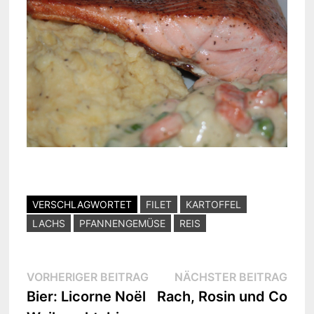
VERSCHLAGWORTET
FILET
KARTOFFEL
LACHS
PFANNENGEMÜSE
REIS
Beitragsnavigation
Vorheriger
Näc
VORHERIGER BEITRAG
NÄCHSTER BEITRAG
Beitrag:
Beit
Bier: Licorne Noël
Rach, Rosin und Co