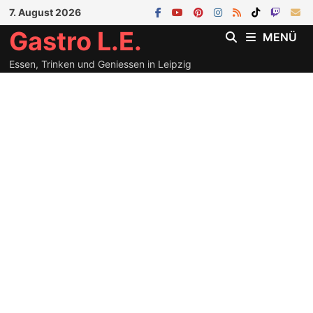
Zum
7. August 2026
Inhalt
Gastro L.E.
MENÜ
springen
Essen, Trinken und Geniessen in Leipzig