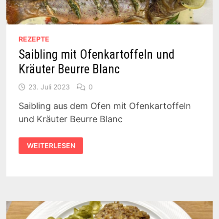
REZEPTE
Saibling mit Ofenkartoffeln und
Kräuter Beurre Blanc
23. Juli 2023
0
Saibling aus dem Ofen mit Ofenkartoffeln
und Kräuter Beurre Blanc
SAIBLING
WEITERLESEN
MIT
OFENKARTOFFELN
UND
KRÄUTER
BEURRE
BLANC