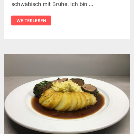
schwäbisch mit Brühe. Ich bin …
REZEPT:
WEITERLESEN
KARTOFFEL-
FENCHEL-
SALAT
MIT
PETERSILIEN-
VINAIGRETTE