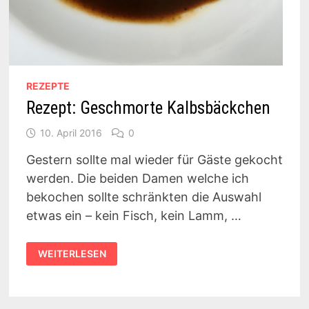
REZEPTE
Rezept: Geschmorte Kalbsbäckchen
10. April 2016
0
Gestern sollte mal wieder für Gäste gekocht
werden. Die beiden Damen welche ich
bekochen sollte schränkten die Auswahl
etwas ein – kein Fisch, kein Lamm, …
REZEPT:
WEITERLESEN
GESCHMORTE
KALBSBÄCKCHEN