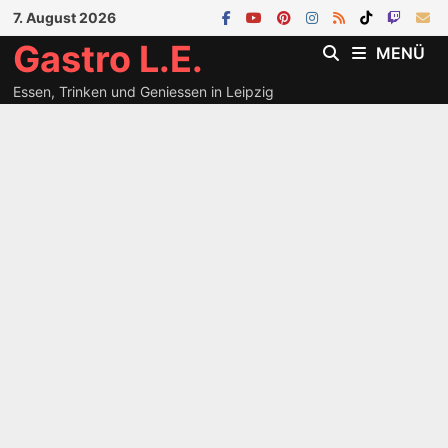
Zum
7. August 2026
Inhalt
Gastro L.E.
MENÜ
springen
Essen, Trinken und Geniessen in Leipzig