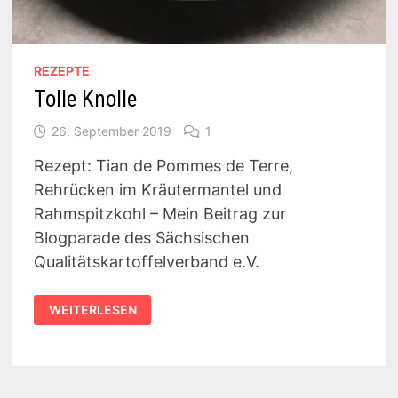
REZEPTE
Tolle Knolle
26. September 2019
1
Rezept: Tian de Pommes de Terre,
Rehrücken im Kräutermantel und
Rahmspitzkohl – Mein Beitrag zur
Blogparade des Sächsischen
Qualitätskartoffelverband e.V.
TOLLE
WEITERLESEN
KNOLLE