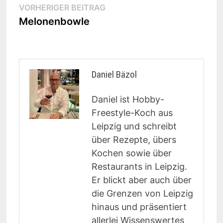
Beitragsnavigation
Vorheriger
VORHERIGER BEITRAG
Beitrag:
Melonenbowle
Daniel Bäzol
Daniel ist Hobby-
Freestyle-Koch aus
Leipzig und schreibt
über Rezepte, übers
Kochen sowie über
Restaurants in Leipzig.
Er blickt aber auch über
die Grenzen von Leipzig
hinaus und präsentiert
allerlei Wissenswertes