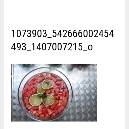
1073903_542666002454
493_1407007215_o