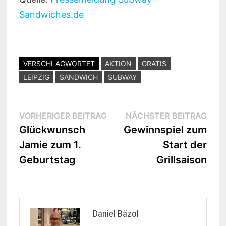
Sandwiches.de
VERSCHLAGWORTET
AKTION
GRATIS
LEIPZIG
SANDWICH
SUBWAY
Beitragsnavigation
Vorheriger
Näc
VORHERIGER BEITRAG
NÄCHSTER BEITRAG
Beitrag:
Beit
Glückwunsch
Gewinnspiel zum
Jamie zum 1.
Start der
Geburtstag
Grillsaison
Daniel Bäzol