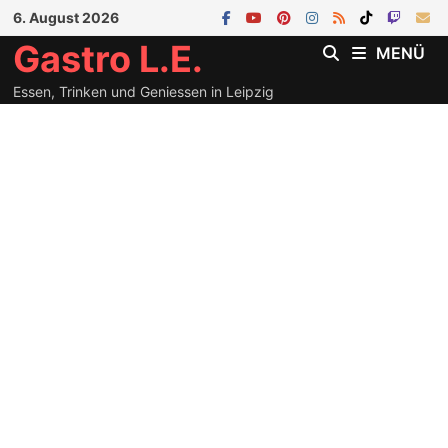
Zum
6. August 2026
Inhalt
Gastro L.E.
MENÜ
springen
Essen, Trinken und Geniessen in Leipzig