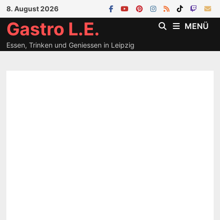
Zum
8. August 2026
Inhalt
Gastro L.E.
MENÜ
springen
Essen, Trinken und Geniessen in Leipzig