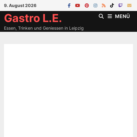
Zum
9. August 2026
Inhalt
Gastro L.E.
MENÜ
springen
Essen, Trinken und Geniessen in Leipzig