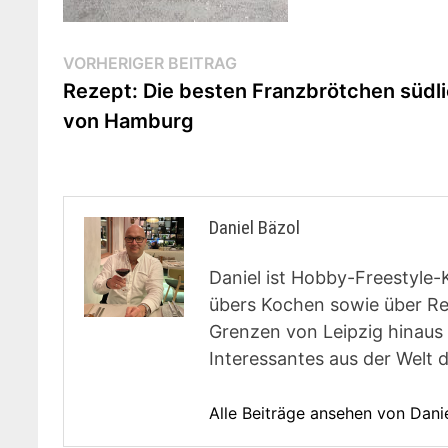
Beitragsnavigation
Vorheriger
VORHERIGER BEITRAG
Beitrag:
Rezept: Die besten Franzbrötchen südl
von Hamburg
Daniel Bäzol
Daniel ist Hobby-Freestyle-
übers Kochen sowie über Rest
Grenzen von Leipzig hinaus 
Interessantes aus der Welt 
Alle Beiträge ansehen von Dani