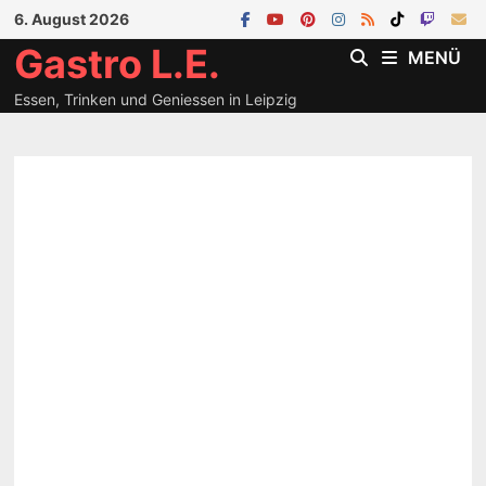
Zum
6. August 2026
Inhalt
Gastro L.E.
MENÜ
springen
Essen, Trinken und Geniessen in Leipzig