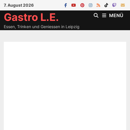
Zum
7. August 2026
Inhalt
Gastro L.E.
MENÜ
springen
Essen, Trinken und Geniessen in Leipzig