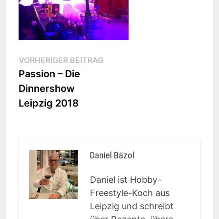
Beitragsnavigation
Vorheriger
VORHERIGER BEITRAG
Beitrag:
Passion – Die
Dinnershow
Leipzig 2018
Daniel Bäzol
Daniel ist Hobby-
Freestyle-Koch aus
Leipzig und schreibt