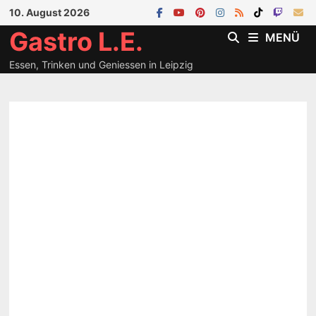
Zum
10. August 2026
Inhalt
Gastro L.E.
MENÜ
springen
Essen, Trinken und Geniessen in Leipzig