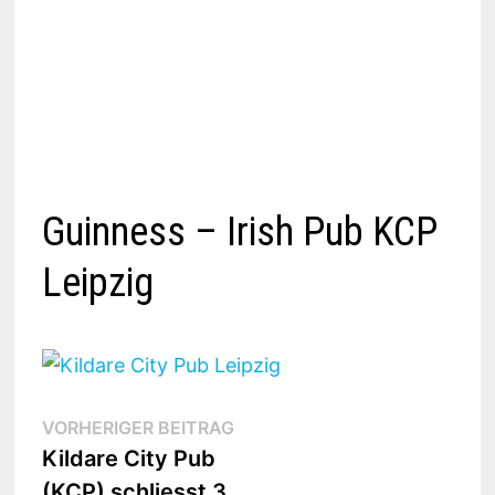
Guinness – Irish Pub KCP
Leipzig
Beitragsnavigation
Vorheriger
VORHERIGER BEITRAG
Beitrag:
Kildare City Pub
(KCP) schliesst 3