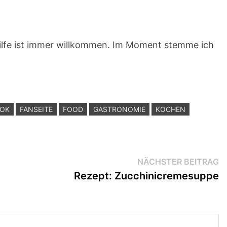
ilfe ist immer willkommen. Im Moment stemme ich
OOK
FANSEITE
FOOD
GASTRONOMIE
KOCHEN
N
NÄCHSTER BEITRAG
Be
Rezept: Zucchinicremesuppe