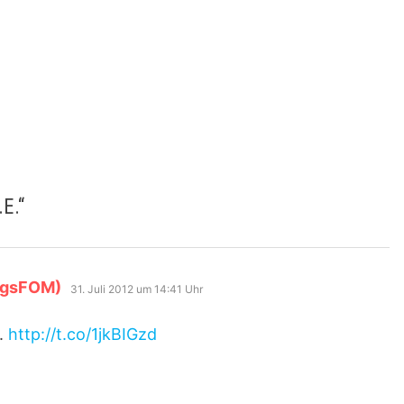
.E.
“
sagt:
ogsFOM)
31. Juli 2012 um 14:41 Uhr
E.
http://t.co/1jkBIGzd