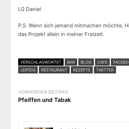
LG Daniel
P.S. Wenn sich jemand mitmachen möchte, H
das Projekt allein in meiner Freizeit.
VERSCHLAGWORTET
BAR
BLOG
CAFE
FACEB
LEIPZIG
RESTAURANT
REZEPTE
TWITTER
Beitragsnavigation
Vorheriger
VORHERIGER BEITRAG
Beitrag:
Pfeiffen und Tabak