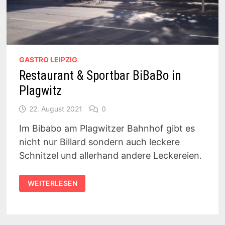
GASTRO LEIPZIG
Restaurant & Sportbar BiBaBo in
Plagwitz
22. August 2021
0
Im Bibabo am Plagwitzer Bahnhof gibt es
nicht nur Billard sondern auch leckere
Schnitzel und allerhand andere Leckereien.
RESTAURANT
WEITERLESEN
&
SPORTBAR
BIBABO
IN
PLAGWITZ