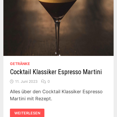
GETRÄNKE
Cocktail Klassiker Espresso Martini
11. Juni 2023
0
Alles über den Cocktail Klassiker Espresso
Martini mit Rezept.
COCKTAIL
WEITERLESEN
KLASSIKER