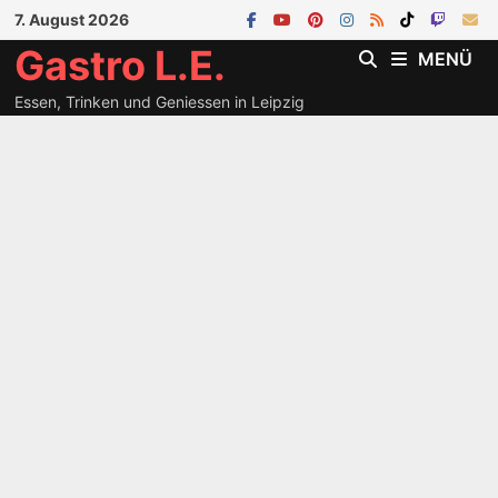
Zum
7. August 2026
Inhalt
Gastro L.E.
MENÜ
springen
Essen, Trinken und Geniessen in Leipzig