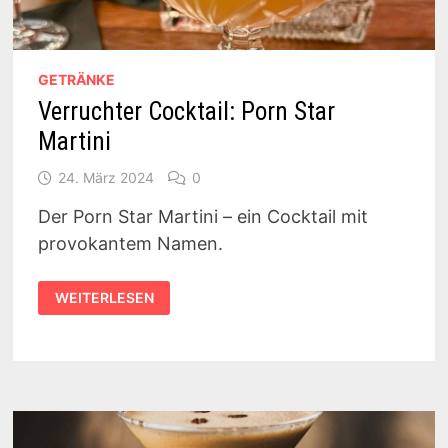
GETRÄNKE
Verruchter Cocktail: Porn Star
Martini
24. März 2024
0
Der Porn Star Martini – ein Cocktail mit
provokantem Namen.
VERRUCHTER
WEITERLESEN
COCKTAIL:
PORN
STAR
MARTINI