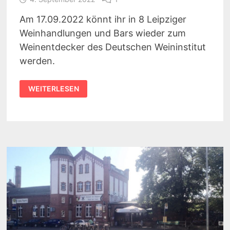
Am 17.09.2022 könnt ihr in 8 Leipziger
Weinhandlungen und Bars wieder zum
Weinentdecker des Deutschen Weininstitut
werden.
WERDE
WEITERLESEN
WEINENTDECKER
IN
LEIPZIG
2022