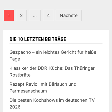
Seitennummerierung
1
2
…
4
Nächste
der
Beiträge
DIE 10 LETZTEN BEITRÄGE
Gazpacho – ein leichtes Gericht für heiße
Tage
Klassiker der DDR-Küche: Das Thüringer
Rostbrätel
Rezept Ravioli mit Bärlauch und
Parmesanschaum
Die besten Kochshows im deutschen TV
2026