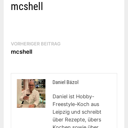
mcshell
Beitragsnavigation
Vorheriger
VORHERIGER BEITRAG
Beitrag:
mcshell
Daniel Bäzol
Daniel ist Hobby-
Freestyle-Koch aus
Leipzig und schreibt
über Rezepte, übers
Kochen sowie über