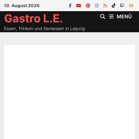
Zum
10. August 2026
Inhalt
Gastro L.E.
MENÜ
springen
Essen, Trinken und Geniessen in Leipzig