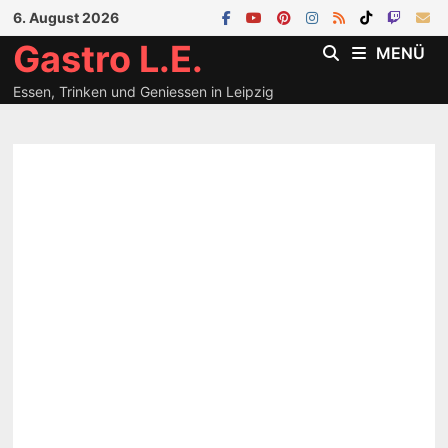
Zum
6. August 2026
Inhalt
Gastro L.E.
MENÜ
springen
Essen, Trinken und Geniessen in Leipzig