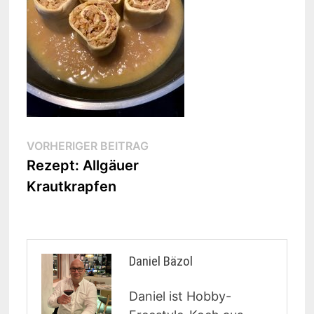
Beitragsnavigation
Vorheriger
VORHERIGER BEITRAG
Beitrag:
Rezept: Allgäuer
Krautkrapfen
Daniel Bäzol
Daniel ist Hobby-