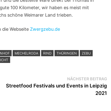
n und die bestellte Ware direkt bei Thomas in
gute 100 Kilometer, wir haben es meist mit
chs schöne Weimarer Land trieben.
h die Webseite
Zwergzebu.de
ENHOF
MECHELRODA
RIND
THÜRINGEN
ZEBU
UCHT
N
NÄCHSTER BEITRAG
Be
Streetfood Festivals und Events in Leipzig
2021