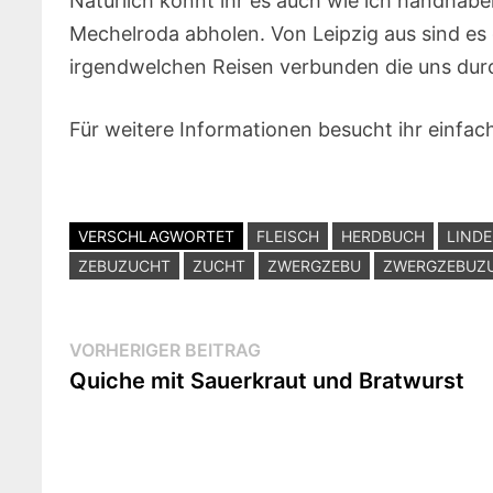
Natürlich könnt ihr es auch wie ich handhabe
Mechelroda abholen. Von Leipzig aus sind es 
irgendwelchen Reisen verbunden die uns dur
Für weitere Informationen besucht ihr einfac
VERSCHLAGWORTET
FLEISCH
HERDBUCH
LIND
ZEBUZUCHT
ZUCHT
ZWERGZEBU
ZWERGZEBUZ
Beitragsnavigation
Vorheriger
VORHERIGER BEITRAG
Beitrag:
Quiche mit Sauerkraut und Bratwurst