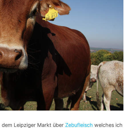
uf dem Leipziger Markt über
Zebufleisch
welches ich