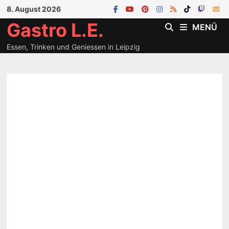
Zum
8. August 2026
Inhalt
Gastro L.E.
MENÜ
springen
Essen, Trinken und Geniessen in Leipzig