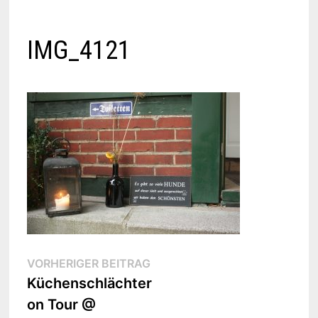
IMG_4121
Beitragsnavigation
Vorheriger
VORHERIGER BEITRAG
Beitrag:
Küchenschlächter
on Tour @