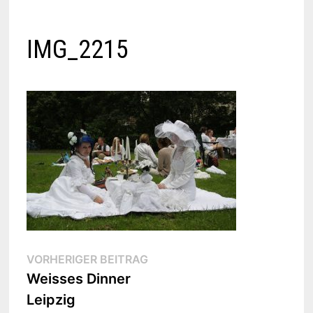
IMG_2215
Beitragsnavigation
Vorheriger
VORHERIGER BEITRAG
Beitrag:
Weisses Dinner
Leipzig