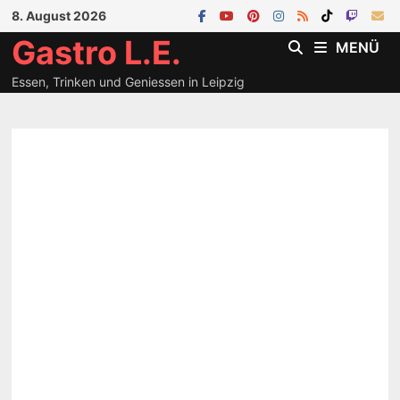
Zum
8. August 2026
Inhalt
Gastro L.E.
MENÜ
springen
Essen, Trinken und Geniessen in Leipzig