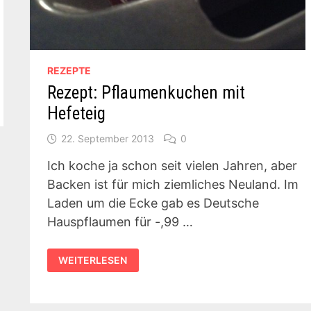
REZEPTE
Rezept: Pflaumenkuchen mit
Hefeteig
22. September 2013
0
Ich koche ja schon seit vielen Jahren, aber
Backen ist für mich ziemliches Neuland. Im
Laden um die Ecke gab es Deutsche
Hauspflaumen für -,99 …
REZEPT:
WEITERLESEN
PFLAUMENKUCHEN
MIT
HEFETEIG