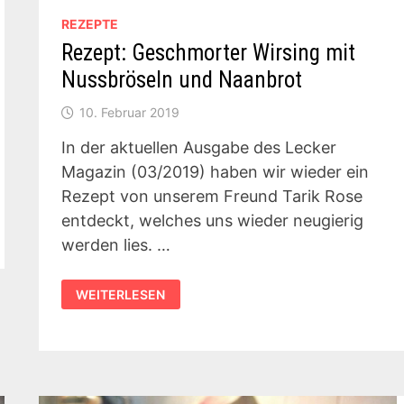
REZEPTE
Rezept: Geschmorter Wirsing mit
Nussbröseln und Naanbrot
10. Februar 2019
In der aktuellen Ausgabe des Lecker
Magazin (03/2019) haben wir wieder ein
Rezept von unserem Freund Tarik Rose
entdeckt, welches uns wieder neugierig
werden lies. …
REZEPT:
WEITERLESEN
GESCHMORTER
WIRSING
MIT
NUSSBRÖSELN
UND
NAANBROT