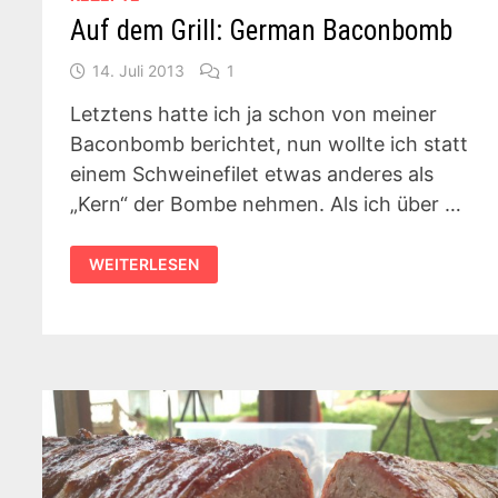
Auf dem Grill: German Baconbomb
14. Juli 2013
1
Letztens hatte ich ja schon von meiner
Baconbomb berichtet, nun wollte ich statt
einem Schweinefilet etwas anderes als
„Kern“ der Bombe nehmen. Als ich über …
AUF
WEITERLESEN
DEM
GRILL:
GERMAN
BACONBOMB