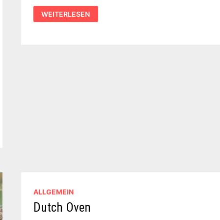
SCHUHBECKS
WEITERLESEN
GEWÜRZE
TRIFFT
WEBER
GRILL
ALLGEMEIN
Dutch Oven