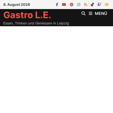
Zum
8. August 2026
Inhalt
Gastro L.E.
MENÜ
springen
Essen, Trinken und Geniessen in Leipzig