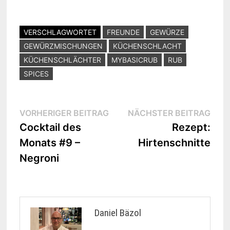
VERSCHLAGWORTET
FREUNDE
GEWÜRZE
GEWÜRZMISCHUNGEN
KÜCHENSCHLACHT
KÜCHENSCHLÄCHTER
MYBASICRUB
RUB
SPICES
Beitragsnavigation
Vorheriger
Näc
VORHERIGER BEITRAG
NÄCHSTER BEITRAG
Beitrag:
Beit
Cocktail des
Rezept:
Monats #9 –
Hirtenschnitte
Negroni
Daniel Bäzol