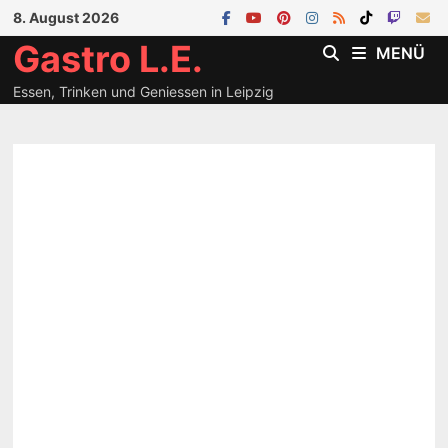
Zum
8. August 2026
Inhalt
Gastro L.E.
MENÜ
springen
Essen, Trinken und Geniessen in Leipzig