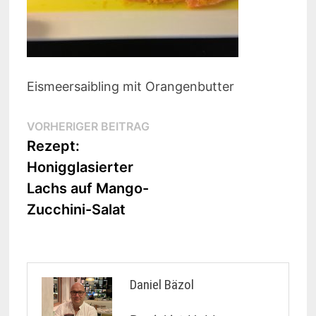
Eismeersaibling mit Orangenbutter
Beitragsnavigation
Vorheriger
VORHERIGER BEITRAG
Beitrag:
Rezept:
Honigglasierter
Lachs auf Mango-
Zucchini-Salat
Daniel Bäzol