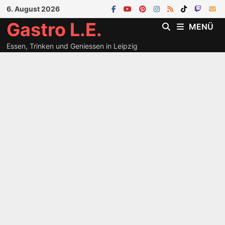
Zum
6. August 2026
Inhalt
Gastro L.E.
MENÜ
springen
Essen, Trinken und Geniessen in Leipzig