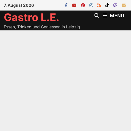
Zum
7. August 2026
Inhalt
Gastro L.E.
MENÜ
springen
Essen, Trinken und Geniessen in Leipzig