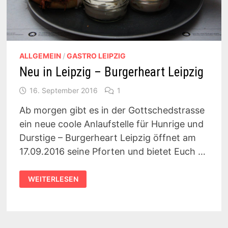
ALLGEMEIN
/
GASTRO LEIPZIG
Neu in Leipzig – Burgerheart Leipzig
16. September 2016
1
Ab morgen gibt es in der Gottschedstrasse
ein neue coole Anlaufstelle für Hunrige und
Durstige – Burgerheart Leipzig öffnet am
17.09.2016 seine Pforten und bietet Euch …
NEU
WEITERLESEN
IN
LEIPZIG
–
BURGERHEART
LEIPZIG