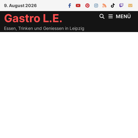
Zum
9. August 2026
Inhalt
Gastro L.E.
MENÜ
springen
Essen, Trinken und Geniessen in Leipzig