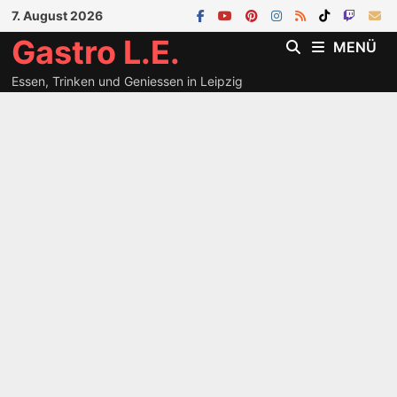
Zum
7. August 2026
Inhalt
Gastro L.E.
MENÜ
springen
Essen, Trinken und Geniessen in Leipzig