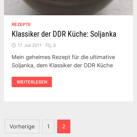
REZEPTE
Klassiker der DDR Küche: Soljanka
17. Juli 2011
6
Mein geheimes Rezept für die ultimative
Soljanka, dem Klassiker der DDR Küche
KLASSIKER
WEITERLESEN
DER
DDR
KÜCHE:
SOLJANKA
Seitennummerierung
Vorherige
1
2
der