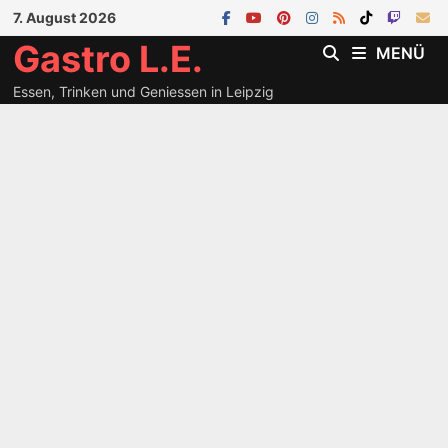
Zum
7. August 2026
Inhalt
Gastro L.E.
MENÜ
springen
Essen, Trinken und Geniessen in Leipzig