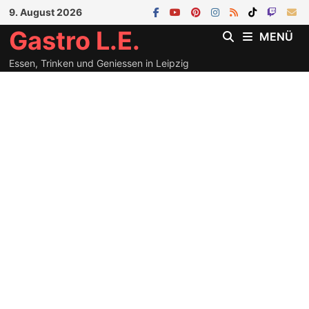
Zum
9. August 2026
Inhalt
Gastro L.E.
MENÜ
springen
Essen, Trinken und Geniessen in Leipzig