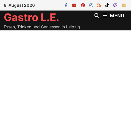
Zum
8. August 2026
Inhalt
Gastro L.E.
MENÜ
springen
Essen, Trinken und Geniessen in Leipzig