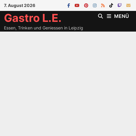
Zum
7. August 2026
Inhalt
Gastro L.E.
MENÜ
springen
Essen, Trinken und Geniessen in Leipzig