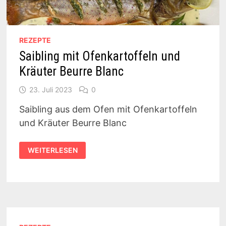
REZEPTE
Saibling mit Ofenkartoffeln und
Kräuter Beurre Blanc
23. Juli 2023
0
Saibling aus dem Ofen mit Ofenkartoffeln
und Kräuter Beurre Blanc
SAIBLING
WEITERLESEN
MIT
OFENKARTOFFELN
UND
KRÄUTER
BEURRE
BLANC