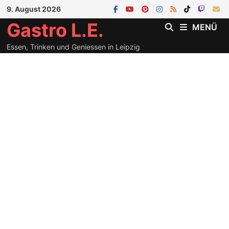
Zum
9. August 2026
Inhalt
Gastro L.E.
MENÜ
springen
Essen, Trinken und Geniessen in Leipzig