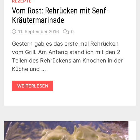
REZEPTE
Vom Rost: Rehrücken mit Senf-
Kräutermarinade
11. September 2016
0
Gestern gab es das erste mal Rehrücken
vom Grill. Am Anfang stand ich mit den 2
Teilen des Rehrückens am Knochen in der
Küche und …
VOM
WEITERLESEN
ROST:
REHRÜCKEN
MIT
SENF-
KRÄUTERMARINADE