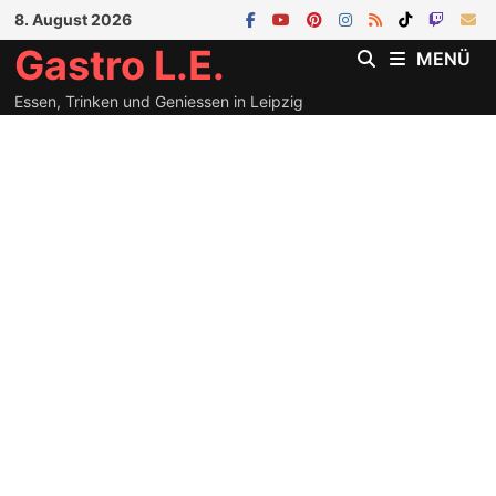
Zum
8. August 2026
Inhalt
Gastro L.E.
MENÜ
springen
Essen, Trinken und Geniessen in Leipzig