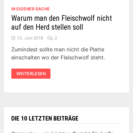
IN EIGENER SACHE
Warum man den Fleischwolf nicht
auf den Herd stellen soll
13. Juni 2016
2
Zumindest sollte man nicht die Platte
einschalten wo der Fleischwolf steht.
WARUM
WEITERLESEN
MAN
DEN
FLEISCHWOLF
NICHT
AUF
DEN
HERD
STELLEN
SOLL
DIE 10 LETZTEN BEITRÄGE