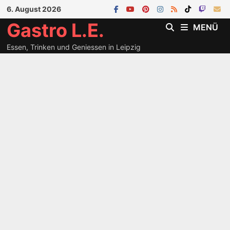
Zum
6. August 2026
Inhalt
Gastro L.E.
MENÜ
springen
Essen, Trinken und Geniessen in Leipzig