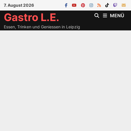
Zum
7. August 2026
Inhalt
Gastro L.E.
MENÜ
springen
Essen, Trinken und Geniessen in Leipzig