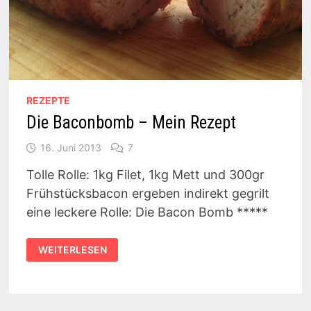
REZEPTE
Die Baconbomb – Mein Rezept
16. Juni 2013
7
Tolle Rolle: 1kg Filet, 1kg Mett und 300gr
Frühstücksbacon ergeben indirekt gegrilt
eine leckere Rolle: Die Bacon Bomb *****
DIE
WEITERLESEN
BACONBOMB
–
MEIN
REZEPT